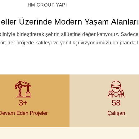
HM GROUP YAPI
ller Üzerinde Modern Yaşam Alanlar
iniyle birleştirerek şehrin silüetine değer katıyoruz. Sadece
r; her projede kaliteyi ve yenilikçi vizyonumuzu ön planda t
3+
58
Devam Eden Projeler
Çalışan