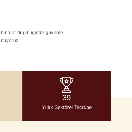
ı
 binalar değil, içinde güvenle
utuyoruz.
39
Yıllık Sektörel Tecrübe