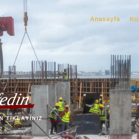
Anasayfa
Ku
edin
→
N TIKLAYINIZ